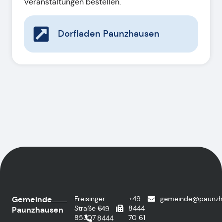
Veranstaltungen bestellen.
Dorfladen Paunzhausen
Gemeinde
Freisinger
+49
gemeinde@paunzh
Straße 6
8444
+49
Paunzhausen
85307
70 61
8444