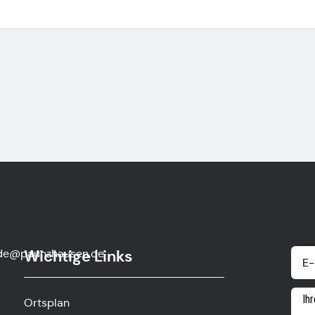
de@paunzhausen.de
Wichtige Links
Ortsplan