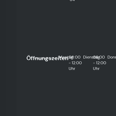
Öffnungszeiten
Montag
08:00
Dienstag
08:00
Don
- 12:00
- 12:00
Uhr
Uhr