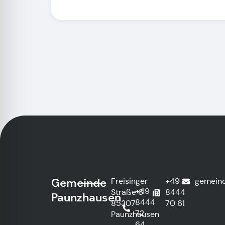
Gemeinde
Freisinger
+49
gemein
+49
Straße 6
8444
Paunzhausen
8444
85307
70 61
72
Paunzhausen
64