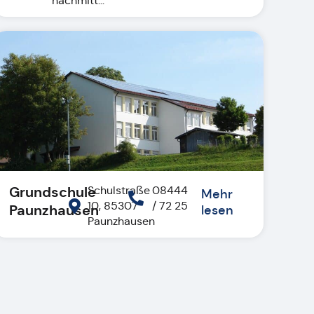
nachmitt...
Grundschule
Schulstraße
08444
Mehr
10, 85307
/ 72 25
Paunzhausen
lesen
Paunzhausen