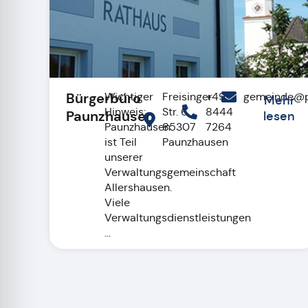
Bürgerbüro
Wichtiger
Freisinger
+49
gemeinde@p
Mehr
Hinweis:
Str. 6,
8444
Paunzhausen
lesen
Paunzhausen
85307
7264
ist Teil
Paunzhausen
unserer
Verwaltungsgemeinschaft
Allershausen.
Viele
Verwaltungsdienstleistungen
...