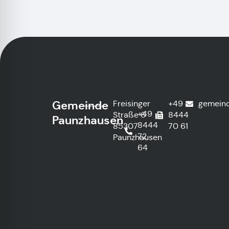
Gemeinde
Freisinger
+49
gemein
+49
Straße 6
8444
Paunzhausen
8444
85307
70 61
72
Paunzhausen
64