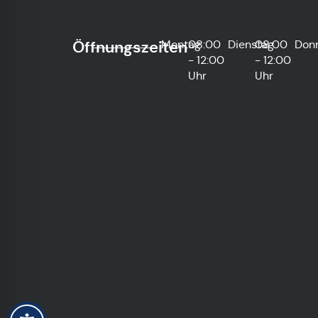
Öffnungszeiten
Montag
08:00
Dienstag
08:00
Don
- 12:00
- 12:00
Uhr
Uhr