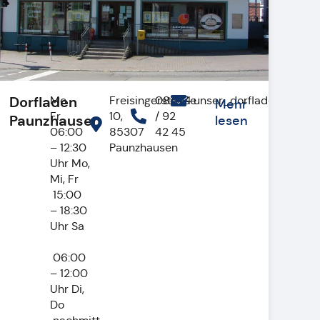
Dorfladen
Mo –
Freisingerstraße
08444
unser_dorfladen@gmx.
Mehr
Fr
10,
/ 92
Paunzhausen
lesen
06:00
85307
42 45
– 12:30
Paunzhausen
Uhr Mo,
Mi, Fr
15:00
– 18:30
Uhr Sa
06:00
– 12:00
Uhr Di,
Do