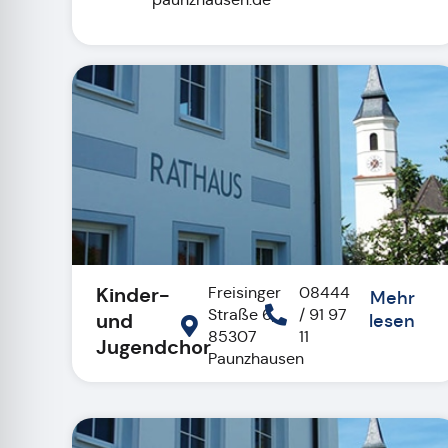
Kinder-
Freisinger
08444
Mehr
Straße 6,
/ 91 97
und
lesen
85307
11
Jugendchor
Paunzhausen