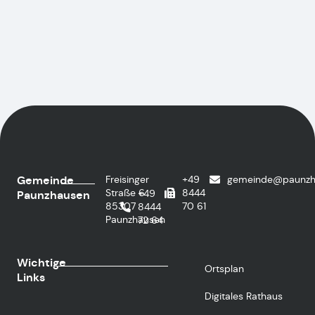
Gemeinde
Freisinger
+49
gemeinde@paunzh
Straße 6
8444
+49
Paunzhausen
85307
70 61
8444
Paunzhausen
72 64
Wichtige
Ortsplan
Links
Digitales Rathaus