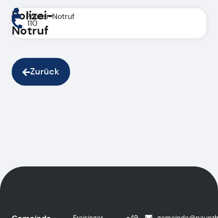
Polizei-
Polizei-Notruf
110
Notruf
Zurück
Freisinger
+49
gemeinde@paunzh