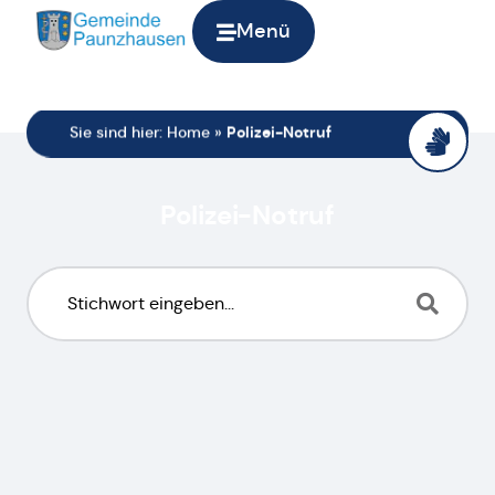
Menü
Sie sind hier:
Home
»
Polizei-Notruf
Polizei-Notruf