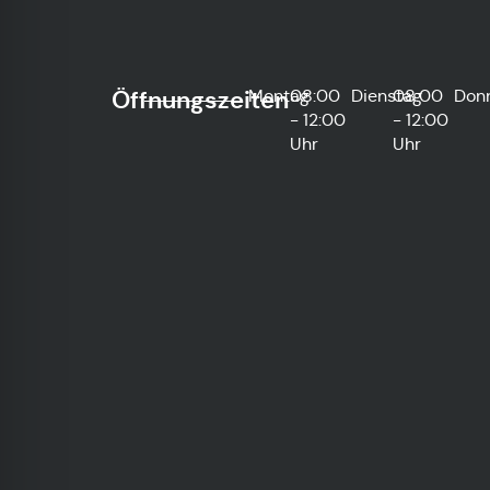
Öffnungszeiten
Montag
08:00
Dienstag
08:00
Don
- 12:00
- 12:00
Uhr
Uhr