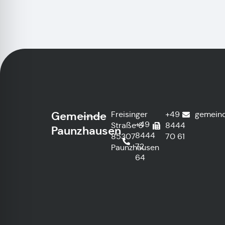
Gemeinde
Freisinger
+49
gemein
+49
Straße 6
8444
Paunzhausen
8444
85307
70 61
72
Paunzhausen
64