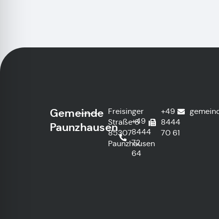
Gemeinde
Freisinger
+49
gemein
+49
Straße 6
8444
Paunzhausen
8444
85307
70 61
72
Paunzhausen
64