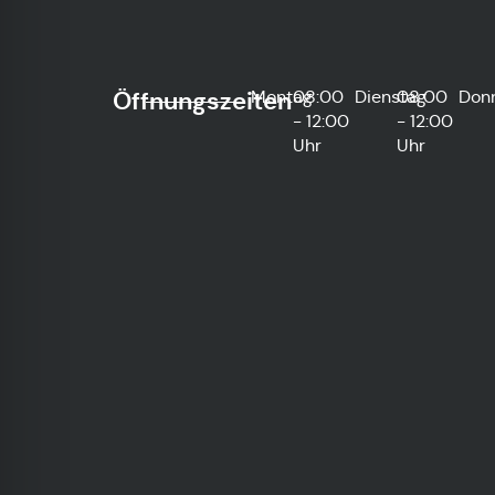
Öffnungszeiten
Montag
08:00
Dienstag
08:00
Don
- 12:00
- 12:00
Uhr
Uhr