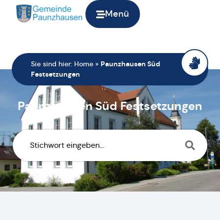
Menü
Sie sind hier:
Home
»
Paunzhausen Süd
Festsetzungen
Paunzhausen Süd Festsetzungen