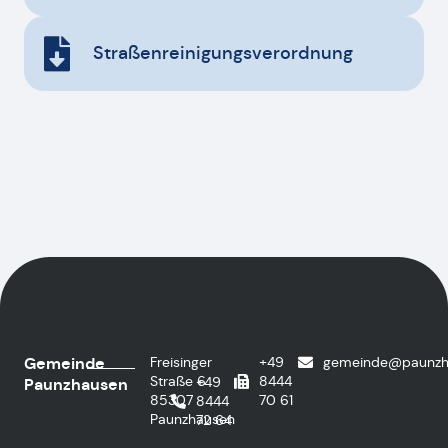
Straßenreinigungsverordnung
Gemeinde
Freisinger
+49
gemeinde@paunzh
Straße 6
8444
+49
Paunzhausen
85307
70 61
8444
Paunzhausen
72 64